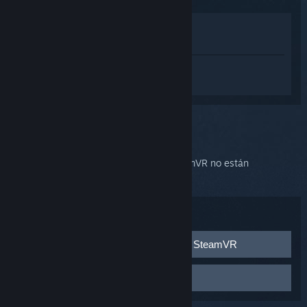
Ver en la tienda
Ver en mi biblioteca
Inicia sesión
para obtener ayuda
personalizada con SteamVR.
Has seleccionado el problema:
Error 100
Este error indica que los archivos de SteamVR no están
almacenados en el directorio correcto.
Solución de problemas:
Corrige el directorio de instalación de SteamVR
Si Steam se instaló en un directorio distinto al
Desinstala y reinstala SteamVR
predeterminado, las rutas de configuración y registro de
SteamVR podrían hacer referencia a directorios
Inicia el cliente de Steam.