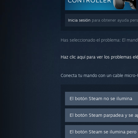
Inicia sesión
para obtener ayuda pers
Has seleccionado el problema:
El mand
Haz clic aquí para ver los problemas elé
Conecta tu mando con un cable micro-U
El botón Steam no se ilumina
El botón Steam parpadea y se 
El botón Steam se ilumina pero