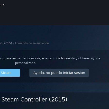
a
er (2015)
>
El mando no se enciende
eam para revisar las compras, el estado de la cuenta y obtener ayuda
personalizada.
n Steam
Ayuda, no puedo iniciar sesión
Steam Controller (2015)