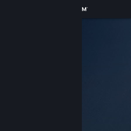
Iniciar sesión
Tienda
Comunidad
Acerca de
Soporte
Cambiar idioma
Descargar Steam Mobile
Ver versión clásica