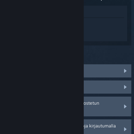
Katso pelin kauppasivua
Kirjaudu sisään
saadaksesi
henkilökohtaista apua tuotteelle BLINNK
and the Vacuum of Space.
Mitä ongelma koskee?
Peli ei toimi käyttöjärjestelmässäni
Peli ei löydy kirjastostani
Minulla on ongelmia jälleenmyyjältä ostetun
tuotetunnuksen kanssa
Saat henkilökohtaisempia vaihtoehtoja kirjautumalla
sisään.