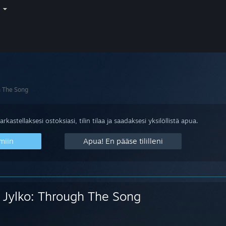
i
h The Song
arkastellaksesi ostoksiasi, tilin tilaa ja saadaksesi yksilöllistä apua.
miin
Apua! En pääse tililleni
Jylko: Through The Song