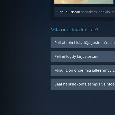
Kirjaudu sisään
saadaksesi henkilökoh
Mitä ongelma koskee?
Peli ei toimi käyttöjärjestelmässän
Peli ei löydy kirjastostani
Minulla on ongelmia jälleenmyyjä
Saat henkilökohtaisempia vaihtoeh