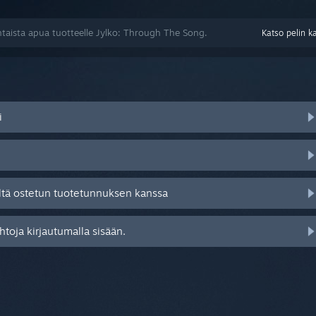
taista apua tuotteelle Jylko: Through The Song.
Katso pelin k
i
ltä ostetun tuotetunnuksen kanssa
toja kirjautumalla sisään.