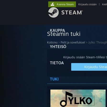
Asenna Steam
Kirjaudu sisään
|
kiel
KAUPPA
Steamin tuki
Kotisivu
>
Pelit ja sovellukset
>
Jylko: Throug
YHTEISÖ
Kirjaudu sisään Steam-tilillesi t
TIETOA
Kirjaudu Stea
TUKI