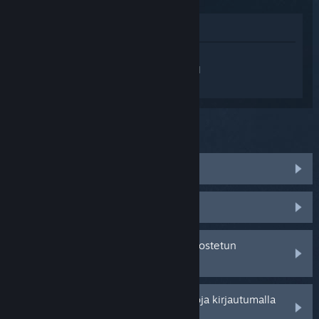
Katso pelin kauppasivua
Kirjaudu sisään
saadaksesi
henkilökohtaista apua tuotteelle Chained
Together.
Mitä ongelma koskee?
Peli ei toimi käyttöjärjestelmässäni
Peli ei löydy kirjastostani
Minulla on ongelmia jälleenmyyjältä ostetun
tuotetunnuksen kanssa
Saat henkilökohtaisempia vaihtoehtoja kirjautumalla
sisään.