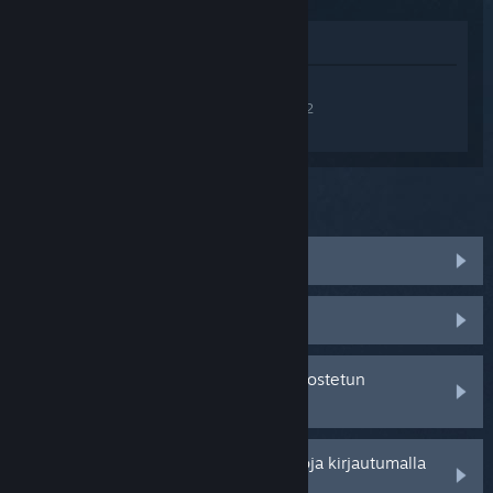
Katso pelin kauppasivua
Kirjaudu sisään
saadaksesi
henkilökohtaista apua tuotteelle Ionball 2
: Ionstorm.
Mitä ongelma koskee?
Peli ei toimi käyttöjärjestelmässäni
Peli ei löydy kirjastostani
Minulla on ongelmia jälleenmyyjältä ostetun
tuotetunnuksen kanssa
Saat henkilökohtaisempia vaihtoehtoja kirjautumalla
sisään.