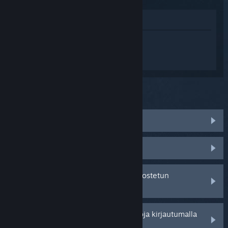
Katso pelin kauppasivua
Kirjaudu sisään
saadaksesi
henkilökohtaista apua tuotteelle DJMAX
RESPECT V.
Mitä ongelma koskee?
Peli ei toimi käyttöjärjestelmässäni
Peli ei löydy kirjastostani
Minulla on ongelmia jälleenmyyjältä ostetun
tuotetunnuksen kanssa
Saat henkilökohtaisempia vaihtoehtoja kirjautumalla
sisään.