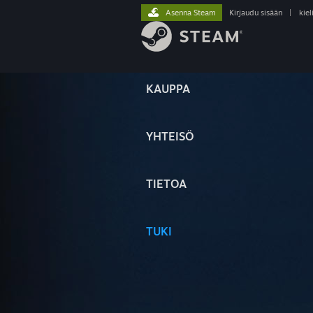
Asenna Steam
Kirjaudu sisään
|
kiel
KAUPPA
YHTEISÖ
TIETOA
TUKI