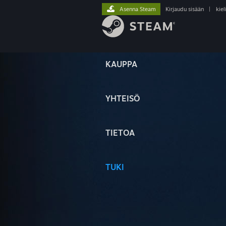
Asenna Steam
Kirjaudu sisään
|
kiel
KAUPPA
YHTEISÖ
TIETOA
TUKI