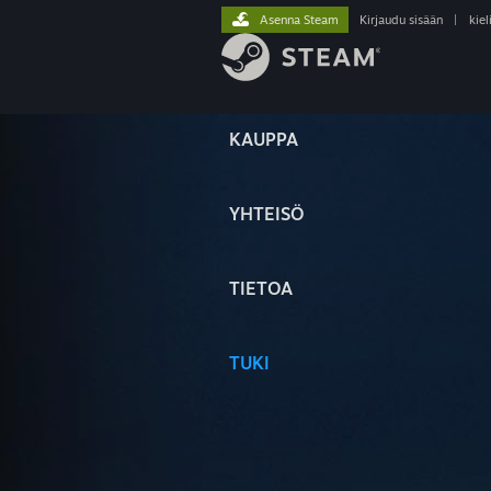
Asenna Steam
Kirjaudu sisään
|
kiel
KAUPPA
YHTEISÖ
TIETOA
TUKI