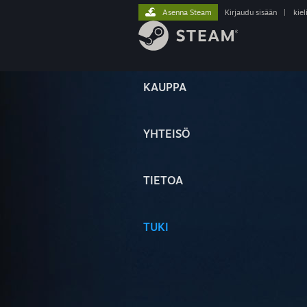
Asenna Steam
Kirjaudu sisään
|
kiel
KAUPPA
YHTEISÖ
TIETOA
TUKI