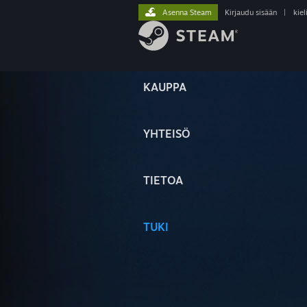
Asenna Steam
Kirjaudu sisään
|
kiel
KAUPPA
YHTEISÖ
TIETOA
TUKI