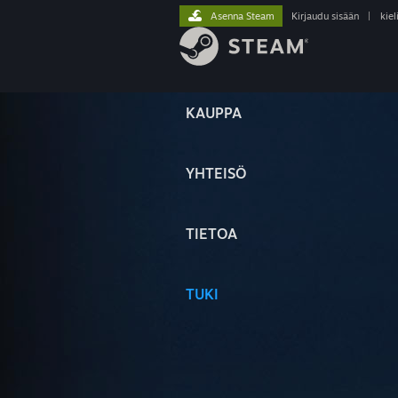
Asenna Steam
Kirjaudu sisään
|
kiel
KAUPPA
YHTEISÖ
TIETOA
TUKI