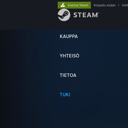
Asenna Steam
Kirjaudu sisään
|
kiel
KAUPPA
YHTEISÖ
TIETOA
TUKI