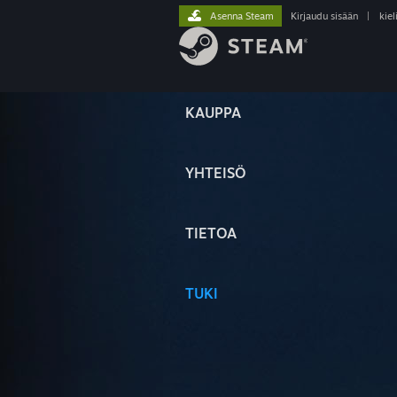
Asenna Steam
Kirjaudu sisään
|
kiel
KAUPPA
YHTEISÖ
TIETOA
TUKI