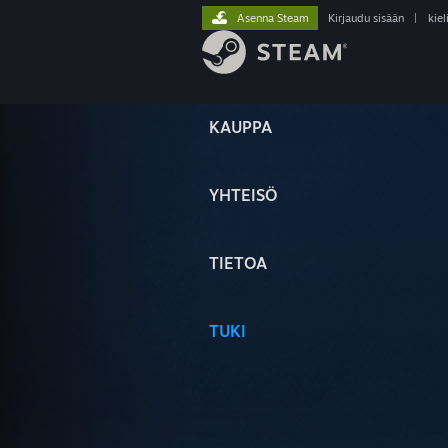
Asenna Steam
Kirjaudu sisään
|
kiel
KAUPPA
YHTEISÖ
TIETOA
TUKI