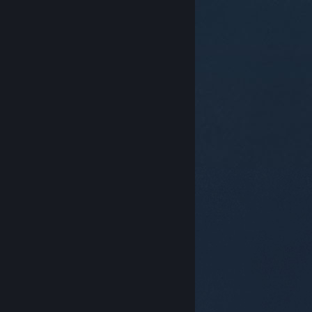
© Valve Corporation. Kaikki oikeudet pidätetään.
Kaikki tavaramerkit ovat omistajiensa omaisuutta
Yhdysvalloissa ja kaikkialla maailmassa.
Tietosuojakäytäntö
|
Juridiset tiedot
|
Helppokäyttötoiminnot
|
Steam-tilaussopimus
|
Hyvitykset
|
Evästeet