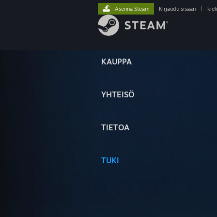
Asenna Steam
Kirjaudu sisään
|
kiel
KAUPPA
YHTEISÖ
TIETOA
TUKI