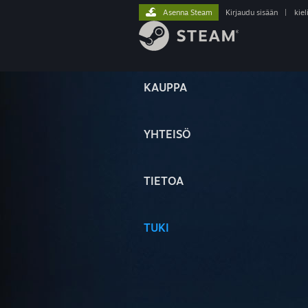
Asenna Steam
Kirjaudu sisään
|
kiel
KAUPPA
YHTEISÖ
TIETOA
TUKI