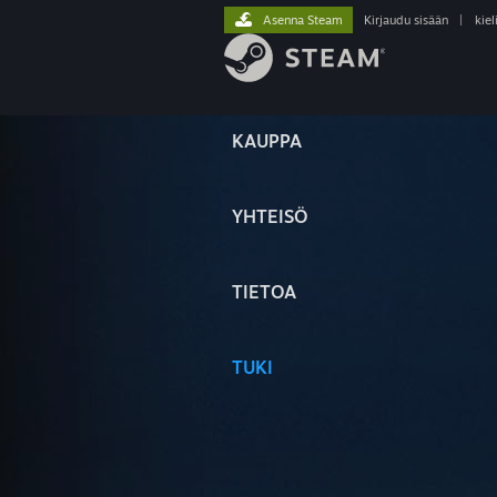
Asenna Steam
Kirjaudu sisään
|
kiel
KAUPPA
YHTEISÖ
TIETOA
TUKI