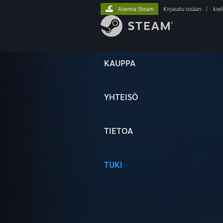
Asenna Steam
Kirjaudu sisään
|
kiel
KAUPPA
YHTEISÖ
TIETOA
TUKI