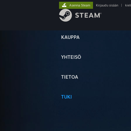
Asenna Steam
Kirjaudu sisään
|
kiel
KAUPPA
YHTEISÖ
TIETOA
TUKI