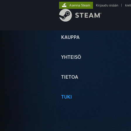
Asenna Steam
Kirjaudu sisään
|
kiel
KAUPPA
YHTEISÖ
TIETOA
TUKI