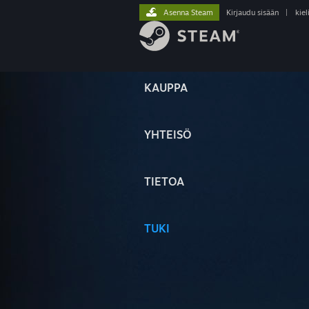
Asenna Steam
Kirjaudu sisään
|
kiel
KAUPPA
YHTEISÖ
TIETOA
TUKI