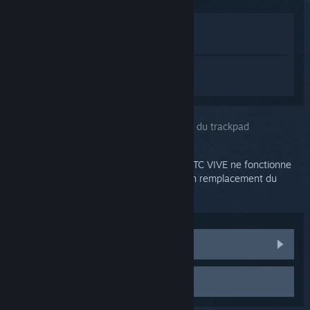
Voir dans le magasin
Voir dans ma bibliothèque
Connectez-vous
pour obtenir de l'aide
sur SteamVR.
Vous avez choisi le problème :
Zone morte du trackpad
Si le clic du trackpad de votre contrôleur HTC VIVE ne fonctionne
pas, veuillez contacter HTC pour obtenir un remplacement du
ressort du trackpad.
Pièces détachées du HTC VIVE
Contacter l'assistance