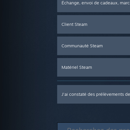
Échange, envoi de cadeaux, marc
Client Steam
Communauté Steam
Matériel Steam
J'ai constaté des prélèvements d