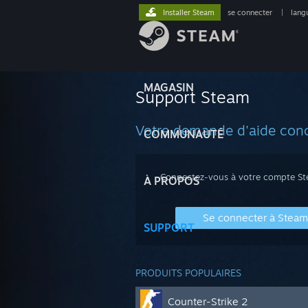
Installer Steam
se connecter
|
lang
MAGASIN
Support Steam
Votre demande d'aide conc
COMMUNAUTÉ
Connectez-vous à votre compte Stea
À PROPOS
Se connecter à Steam
SUPPORT
PRODUITS POPULAIRES
Counter-Strike 2