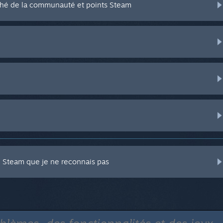
hé de la communauté et points Steam
e Steam que je ne reconnais pas