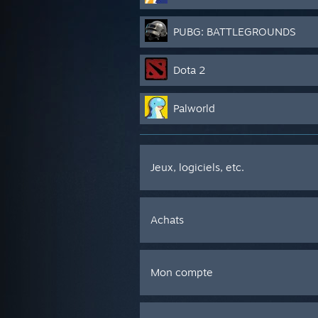
PUBG: BATTLEGROUNDS
Dota 2
Palworld
Jeux, logiciels, etc.
Achats
Mon compte