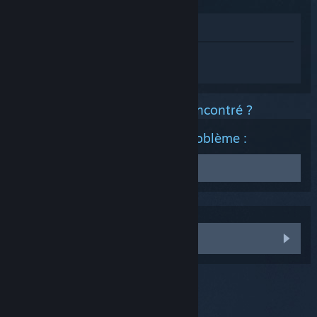
Voir dans le magasin
Connectez-vous
pour obtenir de l'aide
sur Steam Controller (2015).
Quel est le type de problème rencontré ?
Dépannage / Résolution de problème :
Récupérer le firmware
Lancez Big Picture et rendez-vous dans les
paramètres
.
Choisissez
Paramètres de la manette
.
J'ai encore besoin d'aide
Sélectionnez ensuite
Récupération du firmware du
Steam Controller
afin de commencer la procédure.