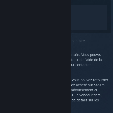
Voir dans le magasin
Connectez-vous
pour obtenir de l'aide
sur Steam Link.
Vous avez choisi le problème :
Aide supplémentaire
Ce problème requiert une analyse plus poussée. Vous pouvez
consulter le groupe de discussions pour obtenir de l'aide de la
communauté ou créer un ticket support pour contacter
l'assistance.
Si vous n'êtes pas satisfait de votre achat, vous pouvez retourner
votre Steam Link gratuitement. Si vous l'avez acheté sur Steam,
vous pouvez effectuer une demande de remboursement ci-
dessous. Autrement, si vous l'avez acheté à un vendeur tiers,
veuillez le contacter directement pour plus de détails sur les
retours.