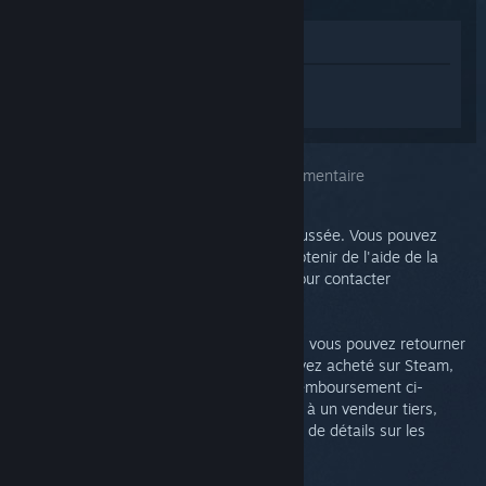
Voir dans le magasin
Connectez-vous
pour obtenir de l'aide
sur Steam Link.
Vous avez choisi le problème :
Aide supplémentaire
Ce problème requiert une analyse plus poussée. Vous pouvez
consulter le groupe de discussions pour obtenir de l'aide de la
communauté ou créer un ticket support pour contacter
l'assistance.
Si vous n'êtes pas satisfait de votre achat, vous pouvez retourner
votre Steam Link gratuitement. Si vous l'avez acheté sur Steam,
vous pouvez effectuer une demande de remboursement ci-
dessous. Autrement, si vous l'avez acheté à un vendeur tiers,
veuillez le contacter directement pour plus de détails sur les
retours.