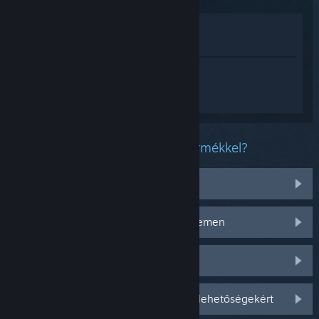
Megnézés az Áruházban
Megnézés a Könyvtáramban
Jelentkezz be
, hogy személyre szabott
segítséget kapj a(z) NARAKA:
BLADEPOINT termékhez.
Milyen problémád van ezzel a termékkel?
Tárgyakkal van problémám
Nem működik az operációs rendszeremen
Nincs a könyvtáramban
Jelentkezz be személyre szabottabb lehetőségekért