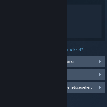
Megnézés az Áruházban
Megnézés a Könyvtáramban
Jelentkezz be
, hogy személyre szabott
segítséget kapj a(z) The Sims™ 4
termékhez.
Milyen problémád van ezzel a termékkel?
Nem működik az operációs rendszeremen
Nincs a könyvtáramban
Jelentkezz be személyre szabottabb lehetőségekért