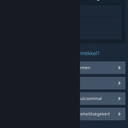
Megnézés az Áruházban
Jelentkezz be
, hogy személyre szabott
segítséget kapj a(z) Warhammer 40,000:
Boltgun termékhez.
Milyen problémád van ezzel a termékkel?
Nem működik az operációs rendszeremen
Nincs a könyvtáramban
Gondom van a kiskereskedelmi CD-kulcsommal
Jelentkezz be személyre szabottabb lehetőségekért