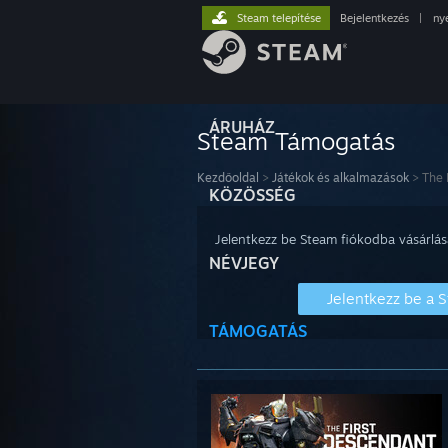
Steam telepítése
Bejelentkezés
|
ny
ÁRUHÁZ
Steam Támogatás
Kezdőoldal
>
Játékok és alkalmazások
>
The 
KÖZÖSSÉG
Jelentkezz be Steam fiókodba vásárlás
NÉVJEGY
Jelentkezz be a 
TÁMOGATÁS