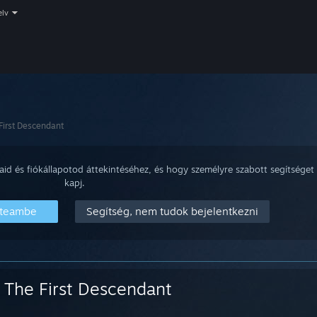
elv
First Descendant
aid és fiókállapotod áttekintéséhez, és hogy személyre szabott segítséget
kapj.
Steambe
Segítség, nem tudok bejelentkezni
The First Descendant