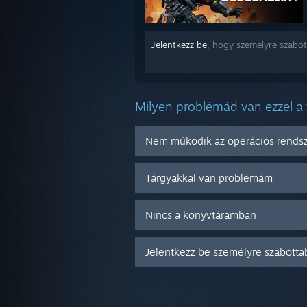
Jelentkezz be
, hogy személyre szabot
Milyen problémád van ezzel a
Nem működik az operációs rend
Tárgyakkal van problémám
Nincs a könyvtáramban
Jelentkezz be személyre szabotta