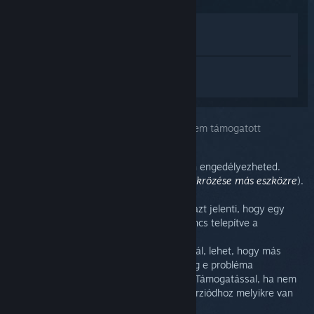
Megnézés az Áruházban
Megnézés a Könyvtáramban
Jelentkezz be
, hogy személyre szabott
segítséget kapj a(z) SteamVR termékhez.
A kiválasztott problémád:
Hangtükrözés nem támogatott
A hangtükrözést a SteamVR beállításaiban engedélyezheted.
(
SteamVR
>
Beállítások
>
Hang
>
Hang tükrözése más eszközre
).
A Windows N verzióin ez a hiba tipikusan azt jelenti, hogy egy
szükséges Media Feature Pack csomag nincs telepítve a
számítógépedre.
Vedd figyelembe: a Windows más verzióinál, lehet, hogy más
Media Feature Pack csomagra van szükség e probléma
javításához. Lépj kapcsolatba a Microsoft Támogatással, ha nem
vagy biztos abban, hogy a te Windows-verziódhoz melyikre van
szükség.