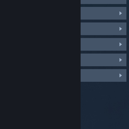
Steam Controller
Steam Machine
SteamVR
SteamOS
Steam Link alkalmazás
© Valve Corporation. Minden jog fenntartva. A