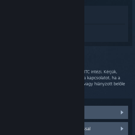
Megnézés az Áruházban
Megnézés a Könyvtáramban
Jelentkezz be
, hogy személyre szabott
segítséget kapj a(z) SteamVR termékhez.
A kiválasztott problémád:
HTC Támogatás
A Vive és a Vive alkatrészek szállítását a HTC intézi. Kérjük,
segítségért az ő támogatásukkal vedd fel a kapcsolatot, ha a
rendelésed sérült alkatrészt tartalmazott, vagy hiányzott belőle
valami.
Cserealkatrészek
Kapcsolatfelvétel a HTC Támogatással