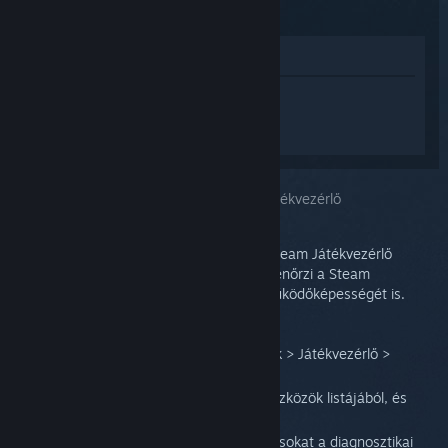
(2015)
Megnézés az Áruházban
Jelentkezz be
, hogy személyre szabott
segítséget kapj a(z) Steam Controller
(2015) termékhez.
A kiválasztott problémád:
Sérült Steam Játékvezérlő
A beviteli teszteszközzel ellenőrizhető a Steam Játékvezérlő
összes gombjának működőképessége. Ellenőrzi a Steam
Játékvezérlő tapintás-visszajelzésének működőképességét is.
Ehhez, kérjük, kövesd ezeket a lépéseket:
Nagy Kép módban kövesd a Beállítások > Játékvezérlő >
Játékvezérlő-beállítások útvonalat.
Jelöld ki a Steam Játékvezérlődet az eszközök listájából, és
válaszd a Támogatást.
Kövesd a képernyőn megjelenő utasításokat a diagnosztikai