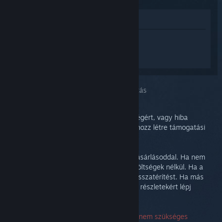
Megnézés az Áruházban
Jelentkezz be
, hogy személyre szabott
segítséget kapj a(z) Steam Controller
(2015) termékhez.
A kiválasztott problémád:
További támogatás
Megnézheted a témákat közösségi segítségért, vagy hiba
jelentéséért. Mélyreható hibaelhárításért hozz létre támogatási
jegyet.
Azt szeretnénk, hogy elégedett legyél a vásárlásoddal. Ha nem
vagy az, nyugodtan visszaküldheted azt költségek nélkül. Ha a
Steamről vásároltad, alább igényelhetsz visszatérítést. Ha más
viszonteladótól vásároltad, a visszatérítési részletekért lépj
kapcsolatba azzal a viszonteladóval.
A Támogatással való kapcsolatfelvételhez nem szükséges