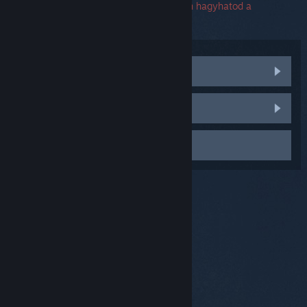
sorozatszám. Ha hibával találkozol, üresen hagyhatod a
sorozatszám mezőket.
Közösségi témák meglátogatása
Hiba jelentése
Kapcsolatfelvétel a Támogatással
© Valve Corporation. Minden jog fenntartva. A
védjegyek jogos tulajdonosaiké az Egyesült