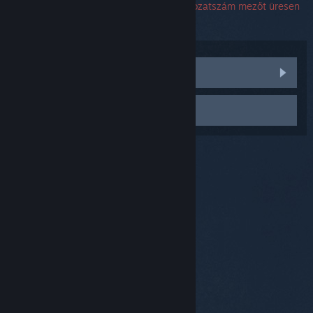
sorozatszám. Ha hibával találkoztál, a sorozatszám mezőt üresen
hagyhatod.
Közösségi témák meglátogatása
Kapcsolatfelvétel a Támogatással
© Valve Corporation. Minden jog fenntartva. A
védjegyek jogos tulajdonosaiké az Egyesült
Államokban és más országokban.
Adatvédelmi
szabályzat
|
Jogi információk
|
Hozzáférhetőség
|
Steam előfizetői szerződés
|
Visszatérítések
|
Sütik