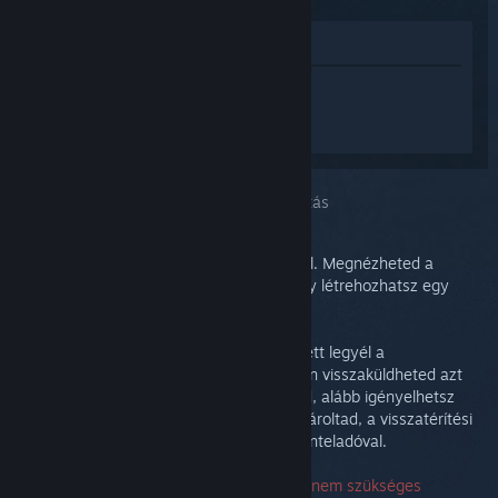
Megnézés az Áruházban
Jelentkezz be
, hogy személyre szabott
segítséget kapj a(z) Steam Link
termékhez.
A kiválasztott problémád:
További támogatás
Problémád mélyreható támogatást igényel. Megnézheted a
témacsoportot közösségi segítségért, vagy létrehozhatsz egy
Támogatás segítség jegyet.
Végső soron azt szeretnénk, hogy elégedett legyél a
vásárlásoddal. Ha nem vagy az, nyugodtan visszaküldheted azt
költségek nélkül. Ha a Steamről vásároltad, alább igényelhetsz
visszatérítést. Ha más viszonteladótól vásároltad, a visszatérítési
részletekért lépj kapcsolatba azzal a viszonteladóval.
A Támogatással való kapcsolatfelvételhez nem szükséges