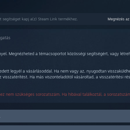
t segítséget kapj a(z) Steam Link termékhez.
Megnézés az
ogatás
yel. Megnézheted a témacsoportot közösségi segítségért, vagy létr
edett legyél a vásárlásoddal. Ha nem vagy az, nyugodtan visszaküldhe
 visszatérítést. Ha más viszonteladótól vásároltad, a visszatérítési rés
hez nem szükséges sorozatszám. Ha hibával találkoztál, a sorozatsz
a