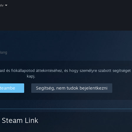
elv
Hang
aid és fiókállapotod áttekintéséhez, és hogy személyre szabott segítséget
kapj.
Steambe
Segítség, nem tudok bejelentkezni
Steam Link