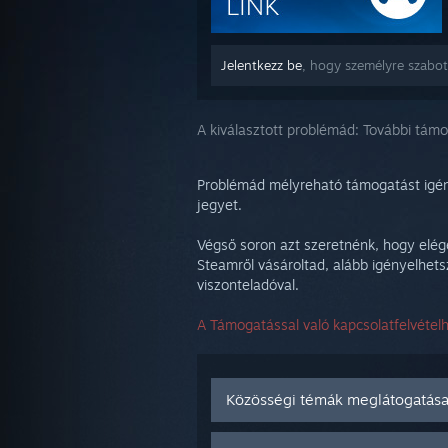
Jelentkezz be
, hogy személyre szabot
A kiválasztott problémád:
További tám
Problémád mélyreható támogatást igén
jegyet.
Végső soron azt szeretnénk, hogy elég
Steamről vásároltad, alább igényelhetsz
viszonteladóval.
A Támogatással való kapcsolatfelvétel
Közösségi témák meglátogatás