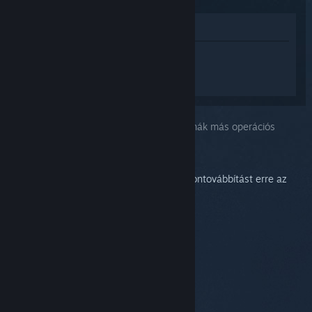
Megnézés az Áruházban
Jelentkezz be
, hogy személyre szabott
segítséget kapj a(z) Steam Link
termékhez.
A kiválasztott problémád:
Mikrofonproblémák más operációs
rendszereken
A Steam jelenleg nem támogatja a mikrofontovábbítást erre az
operációs rendszerre.