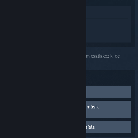
Megnézés az Áruházban
Jelentkezz be
, hogy személyre szabott
segítséget kapj a(z) Steam Link
termékhez.
A kiválasztott problémád:
Az eszközöm nem csatlakozik, de
megjelenik a Bluetooth beállításban
Hibaelhárítás:
Elemek cseréje
Cseréld ki az elemet az eszközben, vagy győződj meg
Párosítás működésének ellenőrzése másik
róla, hogy teljesen fel van töltve.
eszközzel
Próbáld meg párosítani az eszközt valami mással
Eszközkapcsolat törlése és újrapárosítás
(laptop, mobiltelefon stb.) és ellenőrizd, hogy
megfelelően működik-e.