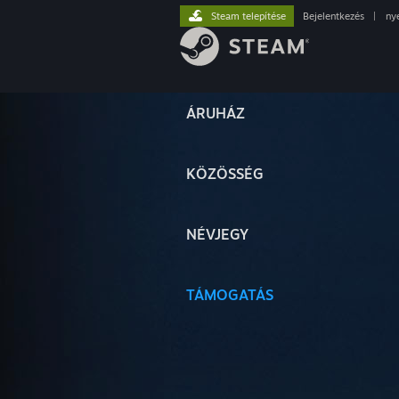
Steam telepítése
Bejelentkezés
|
ny
ÁRUHÁZ
KÖZÖSSÉG
NÉVJEGY
TÁMOGATÁS