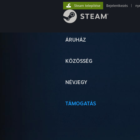
Steam telepítése
Bejelentkezés
|
ny
ÁRUHÁZ
KÖZÖSSÉG
NÉVJEGY
TÁMOGATÁS