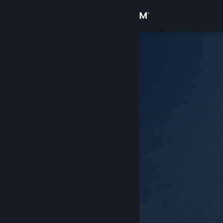
Bejelentkezés
Áruház
Közösség
Névjegy
Támogatás
Nyelvváltás
A Steam mobilalkalmazás beszerzése
Asztali weboldalra váltás