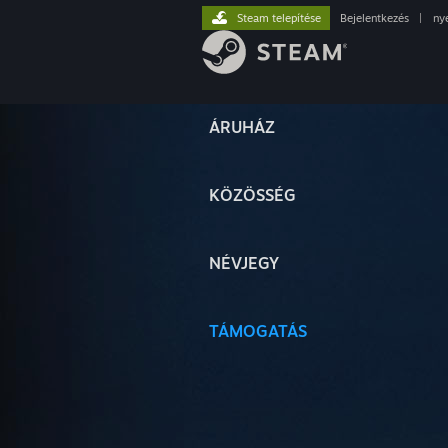
Steam telepítése
Bejelentkezés
|
ny
ÁRUHÁZ
KÖZÖSSÉG
NÉVJEGY
TÁMOGATÁS