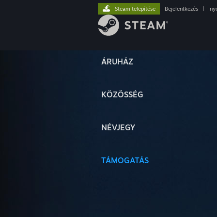
Steam telepítése
Bejelentkezés
|
ny
ÁRUHÁZ
KÖZÖSSÉG
NÉVJEGY
TÁMOGATÁS