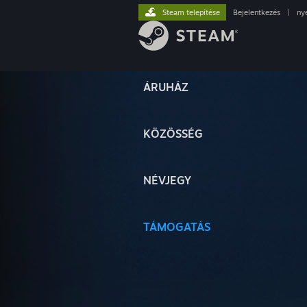
Steam telepítése
Bejelentkezés
|
ny
ÁRUHÁZ
KÖZÖSSÉG
NÉVJEGY
TÁMOGATÁS