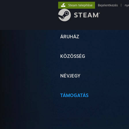
Steam telepítése
Bejelentkezés
|
ny
ÁRUHÁZ
KÖZÖSSÉG
NÉVJEGY
TÁMOGATÁS